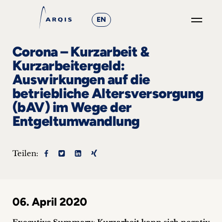
EN
GO
Corona – Kurzarbeit &
×
Kurzarbeitergeld:
Auswirkungen auf die
Fokusgruppen
betriebliche Altersversorgung
+
(bAV) im Wege der
Entgeltumwandlung
News
&
Teilen:
Events
+
06. April 2020
Karriere