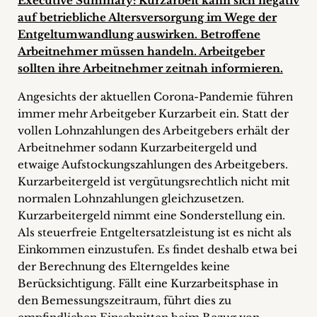
Executive Summary: Kurzarbeit kann sich negativ
+
auf betriebliche Altersversorgung im Wege der
Entgeltumwandlung auswirken. Betroffene
Blog
Arbeitnehmer müssen handeln. Arbeitgeber
sollten ihre Arbeitnehmer zeitnah informieren.
&
Angesichts der aktuellen Corona-Pandemie führen
Podcasts
immer mehr Arbeitgeber Kurzarbeit ein. Statt der
vollen Lohnzahlungen des Arbeitgebers erhält der
+
Arbeitnehmer sodann Kurzarbeitergeld und
etwaige Aufstockungszahlungen des Arbeitgebers.
Kurzarbeitergeld ist vergütungsrechtlich nicht mit
Team
normalen Lohnzahlungen gleichzusetzen.
Kurzarbeitergeld nimmt eine Sonderstellung ein.
Philosophie
Als steuerfreie Entgeltersatzleistung ist es nicht als
Einkommen einzustufen. Es findet deshalb etwa bei
der Berechnung des Elterngeldes keine
Presseanfragen
Berücksichtigung. Fällt eine Kurzarbeitsphase in
den Bemessungszeitraum, führt dies zu
Kontakt