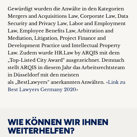
+
Gewürdigt wurden die Anwälte in den Kategorien
Mergers and Acquisitions Law, Corporate Law, Data
Blog
Security and Privacy Law, Labor and Employment
Law, Employee Benefits Law, Arbitration and
&
Mediation, Litigation, Project Finance and
Podcasts
Development Practice und Intellectual Property
Law. Zudem wurde HR.Law by ARQIS mit dem
+
„Top-Listed City Award“ ausgezeichnet. Demnach
stellt ARQIS in diesem Jahr das Arbeitsrechtsteam
in Düsseldorf mit den meisten
als „BestLawyers“ anerkannten Anwälten. »
Link zu
Team
Best Lawyers Germany 2020
«
Philosophie
Presseanfragen
WIE KÖNNEN WIR IHNEN
WEITERHELFEN?
Kontakt