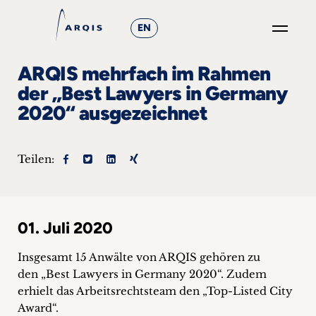
EN
GO
ARQIS mehrfach im Rahmen
×
der „Best Lawyers in Germany
2020“ ausgezeichnet
Fokusgruppen
+
Teilen:
News
&
01. Juli 2020
Events
Insgesamt 15 Anwälte von ARQIS gehören zu
+
den „Best Lawyers in Germany 2020“. Zudem
erhielt das Arbeitsrechtsteam den „Top-Listed City
Karriere
Award“.