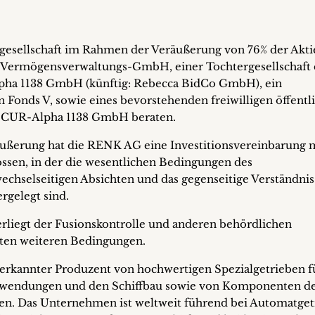
gesellschaft im Rahmen der Veräußerung von 76% der Akti
Vermögensverwaltungs-GmbH, einer Tochtergesellschaft 
pha 1138 GmbH (künftig: Rebecca BidCo GmbH), ein
 Fonds V, sowie eines bevorstehenden freiwilligen öffentl
SCUR-Alpha 1138 GmbH beraten.
ßerung hat die RENK AG eine Investitionsvereinbarung m
en, in der die wesentlichen Bedingungen des
hselseitigen Absichten und das gegenseitige Verständnis
rgelegt sind.
erliegt der Fusionskontrolle und anderen behördlichen
en weiteren Bedingungen.
erkannter Produzent von hochwertigen Spezialgetrieben f
Anwendungen und den Schiffbau sowie von Komponenten d
en. Das Unternehmen ist weltweit führend bei Automatget