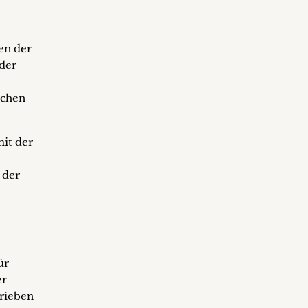
en der
der
ichen
it der
 der
ür
er
rieben