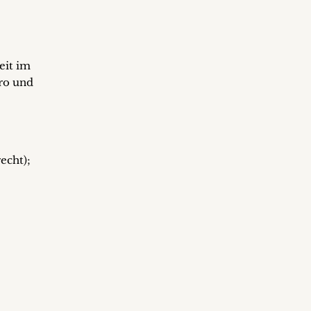
eit im
ro und
echt);