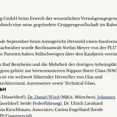
ing GmbH beim Erwerb der wesentlichen Vermögensgegen
durch eine neue gegründete Gruppengesellschaft im Rah
 Ende September beim Amtsgericht Detmold einen Insolven
s Sachwalter wurde Rechtsanwalt Stefan Meyer von der PL
e Parteien haben Stillschweigen über den Kaufpreis verein
in Bad Bentheim und die Mehrheit der dortigen Arbeitsplät
kington gehört zur börsennotierten Nippon Sheet Glass (NSG
ist ein weltweit führender Hersteller von Glas und
rchitectural, Automotive sowie Technical Glass.
mbH
/Düsseldorf):
Dr. Daniel Wied
(M&A; München),
Johannes
seldorf; beide Federführung), Dr. Ulrich Lienhard
kia Kirschbaum; Associates: Carina Engelhard (beide
 (IP/Commercial)