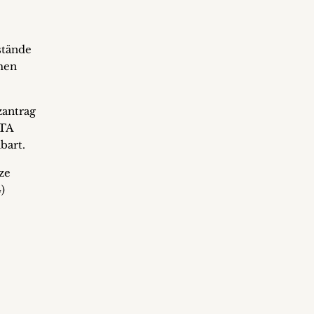
stände
men
zantrag
UTA
bart.
ze
)