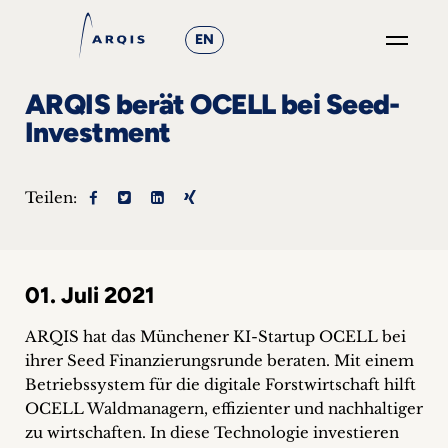
EN
GO
ARQIS berät OCELL bei Seed-
×
Investment
Fokusgruppen
Teilen:
+
News
01. Juli 2021
&
Events
ARQIS hat das Münchener KI-Startup OCELL bei
ihrer Seed Finanzierungsrunde beraten. Mit einem
+
Betriebssystem für die digitale Forstwirtschaft hilft
OCELL Waldmanagern, effizienter und nachhaltiger
Karriere
zu wirtschaften. In diese Technologie investieren