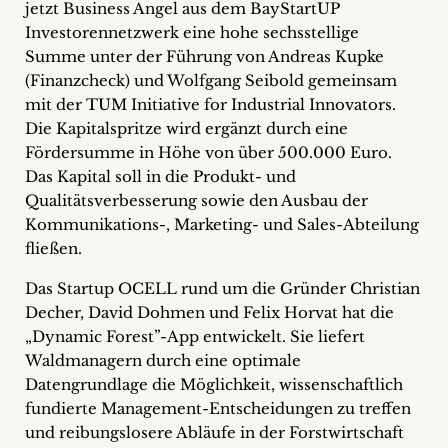
jetzt Business Angel aus dem BayStartUP
+
Investorennetzwerk eine hohe sechsstellige
Summe unter der Führung von Andreas Kupke
Blog
(Finanzcheck) und Wolfgang Seibold gemeinsam
mit der TUM Initiative for Industrial Innovators.
&
Die Kapitalspritze wird ergänzt durch eine
Podcasts
Fördersumme in Höhe von über 500.000 Euro.
Das Kapital soll in die Produkt- und
+
Qualitätsverbesserung sowie den Ausbau der
Kommunikations-, Marketing- und Sales-Abteilung
fließen.
Team
Das Startup OCELL rund um die Gründer Christian
Decher, David Dohmen und Felix Horvat hat die
Philosophie
„Dynamic Forest”-App entwickelt. Sie liefert
Waldmanagern durch eine optimale
Presseanfragen
Datengrundlage die Möglichkeit, wissenschaftlich
fundierte Management-Entscheidungen zu treffen
Kontakt
und reibungslosere Abläufe in der Forstwirtschaft