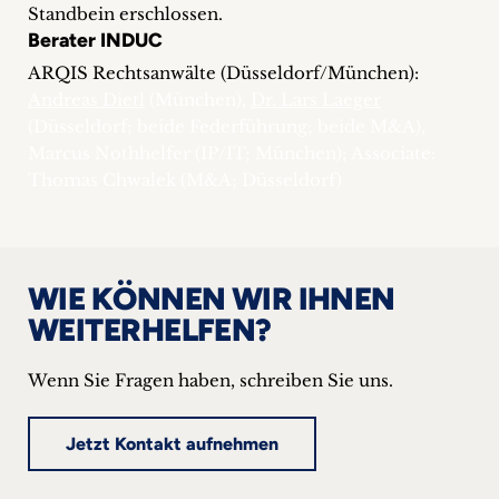
Standbein erschlossen.
Berater INDUC
ARQIS Rechtsanwälte (Düsseldorf/München):
Andreas Dietl
(München),
Dr. Lars Laeger
(Düsseldorf; beide Federführung; beide M&A),
Marcus Nothhelfer (IP/IT; München); Associate:
Thomas Chwalek (M&A; Düsseldorf)
WIE KÖNNEN WIR IHNEN
WEITERHELFEN?
Wenn Sie Fragen haben, schreiben Sie uns.
Jetzt Kontakt aufnehmen