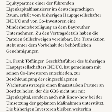
Equitypartner, einer der führenden
+
Eigenkapitalfinanzierer im deutschsprachigen
Raum, erhält vom bisherigen Hauptgesellschafter
Blog
INDUC und von Co-Investoren eine
&
Minderheitsbeteiligung an dem Bayreuther
Unternehmen. Zu den Vertragsdetails haben die
Podcasts
Parteien Stillschweigen vereinbart. Die Transaktion
steht unter dem Vorbehalt der behördlichen
+
Genehmigungen.
Dr. Frank Töfflinger, Geschäftsführer des bisherigen
Hauptgesellschafters INDUC, hat gemeinsam mit
Team
seinen Co-Investoren entschieden, zur
Beschleunigung der eingeschlagenen
Philosophie
Wachstumsstrategie einen finanzstarken Partner an
Bord zu holen, der die GBS nicht nur mit
Presseanfragen
Eigenkapital, sondern auch mit Know-how bei der
Umsetzung der geplanten Maßnahmen unterstützt.
Kontakt
Die bisherigen Investoren bleiben weiterhin