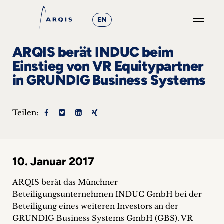
EN
GO
ARQIS berät INDUC beim
×
Einstieg von VR Equitypartner
in GRUNDIG Business Systems
Fokusgruppen
+
Teilen:
News
&
10. Januar 2017
Events
ARQIS berät das Münchner
+
Beteiligungsunternehmen INDUC GmbH bei der
Beteiligung eines weiteren Investors an der
Karriere
GRUNDIG Business Systems GmbH (GBS).
VR