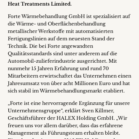
Heat Treatments Limited.
+
Forte Wärmebehandlung GmbH ist spezialisiert auf
Blog
die Wärme- und Oberflächenbehandlung
metallischer Werkstoffe mit automatisierten
&
Fertigungslinien auf dem neuesten Stand der
Podcasts
Technik. Die bei Forte angewandten
Qualitätsstandards sind unter anderem auf die
+
Automobil-zulieferindustrie ausgerichtet. Mit
nunmehr 15 Jahren Erfahrung und rund 70
Mitarbeitern erwirtschaftet das Unternehmen einen
Jahresumsatz von über acht Millionen Euro und hat
Team
sich stabil im Wärmebehandlungsmarkt etabliert.
Philosophie
„Forte ist eine hervorragende Ergänzung für unsere
Unternehmensgruppe“, erklärt Sven Killmer,
Presseanfragen
Geschäftsführer der HALEX Holding GmbH. „Wir
freuen uns vor allem darüber, dass das erfahrene
Kontakt
Management als Führungsteam erhalten bleibt.