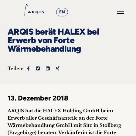
EN
GO
ARQIS berät HALEX bei
×
Erwerb von Forte
Wärmebehandlung
Fokusgruppen
+
Teilen:
News
&
13. Dezember 2018
Events
ARQIS hat die HALEX Holding GmbH beim
+
Erwerb aller Geschäftsanteile an der Forte
Wärmebehandlung GmbH mit Sitz in Stollberg
Karriere
(Erzgebirge) beraten. Verkäuferin ist die Forte