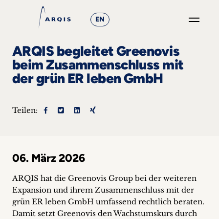
EN
GO
ARQIS begleitet Greenovis
×
beim Zusammenschluss mit
der grün ER leben GmbH
Fokusgruppen
+
Teilen:
News
&
06. März 2026
Events
ARQIS hat die Greenovis Group bei der weiteren
+
Expansion und ihrem Zusammenschluss mit der
grün ER leben GmbH umfassend rechtlich beraten.
Karriere
Damit setzt Greenovis den Wachstumskurs durch