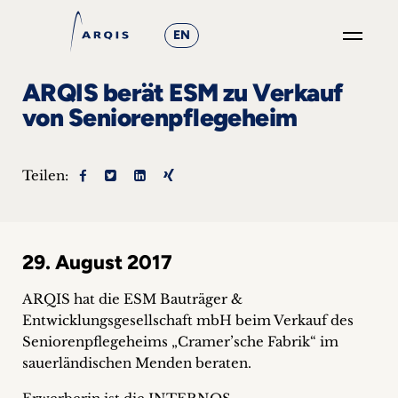
EN
GO
ARQIS berät ESM zu Verkauf
×
von Seniorenpflegeheim
Fokusgruppen
Teilen:
+
News
29. August 2017
&
Events
ARQIS hat die ESM Bauträger &
Entwicklungsgesellschaft mbH beim Verkauf des
+
Seniorenpflegeheims „Cramer’sche Fabrik“ im
sauerländischen Menden beraten.
Karriere