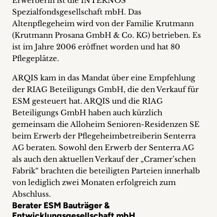
Erwerberin ist die INTERNOS
+
Spezialfondsgesellschaft mbH. Das
Altenpflegeheim wird von der Familie Krutmann
Blog
(Krutmann Prosana GmbH & Co. KG) betrieben. Es
ist im Jahre 2006 eröffnet worden und hat 80
&
Pflegeplätze.
Podcasts
ARQIS kam in das Mandat über eine Empfehlung
der RIAG Beteiligungs GmbH, die den Verkauf für
+
ESM gesteuert hat. ARQIS und die RIAG
Beteiligungs GmbH haben auch kürzlich
gemeinsam die Alloheim Senioren-Residenzen SE
Team
beim Erwerb der Pflegeheimbetreiberin Senterra
AG beraten. Sowohl den Erwerb der Senterra AG
Philosophie
als auch den aktuellen Verkauf der „Cramer’schen
Fabrik“ brachten die beteiligten Parteien innerhalb
von lediglich zwei Monaten erfolgreich zum
Presseanfragen
Abschluss.
Berater ESM Bauträger &
Kontakt
Entwicklungsgesellschaft mbH