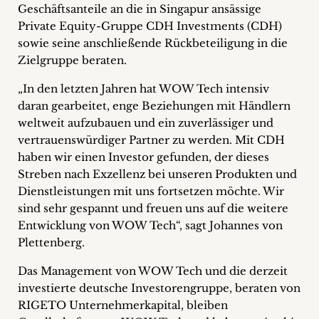
Geschäftsanteile an die in Singapur ansässige
+
Private Equity-Gruppe CDH Investments (CDH)
sowie seine anschließende Rückbeteiligung in die
Blog
Zielgruppe beraten.
&
„In den letzten Jahren hat WOW Tech intensiv
Podcasts
daran gearbeitet, enge Beziehungen mit Händlern
weltweit aufzubauen und ein zuverlässiger und
+
vertrauenswürdiger Partner zu werden. Mit CDH
haben wir einen Investor gefunden, der dieses
Streben nach Exzellenz bei unseren Produkten und
Dienstleistungen mit uns fortsetzen möchte. Wir
Team
sind sehr gespannt und freuen uns auf die weitere
Entwicklung von WOW Tech“, sagt Johannes von
Philosophie
Plettenberg.
Presseanfragen
Das Management von WOW Tech und die derzeit
investierte deutsche Investorengruppe, beraten von
Kontakt
RIGETO Unternehmerkapital, bleiben