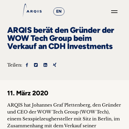
EN
GO
ARQIS berät den Gründer der
×
WOW Tech Group beim
Verkauf an CDH Investments
Fokusgruppen
+
Teilen:
News
&
11. März 2020
Events
ARQIS hat Johannes Graf Plettenberg, den Gründer
+
und CEO der WOW Tech Group (WOW Tech),
einem Sexspielzeughersteller mit Sitz in Berlin, im
Karriere
Zusammenhang mit dem Verkauf seiner