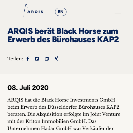
EN
GO
ARQIS berät Black Horse zum
×
Erwerb des Bürohauses KAP2
Fokusgruppen
Teilen:
+
News
08. Juli 2020
&
Events
ARQIS hat die Black Horse Investments GmbH
beim Erwerb des Düsseldorfer Bürohauses KAP2
+
beraten. Die Akquisition erfolgte im Joint Venture
mit der Kriton Immobilien GmbH.
Das
Karriere
Unternehmen Hadar GmbH war Verkäufer der