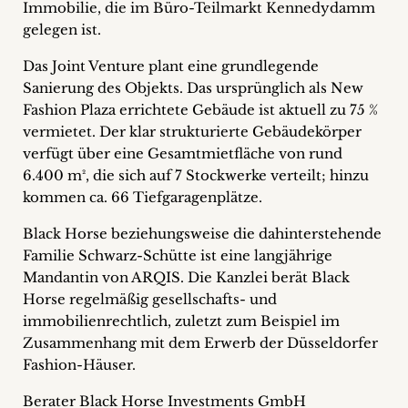
Immobilie, die im Büro-Teilmarkt Kennedydamm
+
gelegen ist.
Blog
Das Joint Venture plant eine grundlegende
Sanierung des Objekts. Das ursprünglich als New
&
Fashion Plaza errichtete Gebäude ist aktuell zu 75 %
vermietet. Der klar strukturierte Gebäudekörper
Podcasts
verfügt über eine Gesamtmietfläche von rund
+
6.400 m², die sich auf 7 Stockwerke verteilt; hinzu
kommen ca. 66 Tiefgaragenplätze.
Black Horse beziehungsweise die dahinterstehende
Team
Familie Schwarz-Schütte ist eine langjährige
Mandantin von ARQIS. Die Kanzlei berät Black
Philosophie
Horse regelmäßig gesellschafts- und
immobilienrechtlich, zuletzt zum Beispiel im
Zusammenhang mit dem Erwerb der Düsseldorfer
Presseanfragen
Fashion-Häuser.
Kontakt
Berater Black Horse Investments GmbH