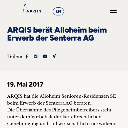
EN
GO
ARQIS berät Alloheim beim
×
Erwerb der Senterra AG
Fokusgruppen
Teilen:
+
News
19. Mai 2017
&
Events
ARQIS hat die Alloheim Senioren-Residenzen SE
beim Erwerb der Senterra AG beraten.
+
Die Übernahme des Pflegeheimbetreibers steht
unter dem Vorbehalt der kartellrechtlichen
Karriere
Genehmigung und soll wirtschaftlich rückwirkend