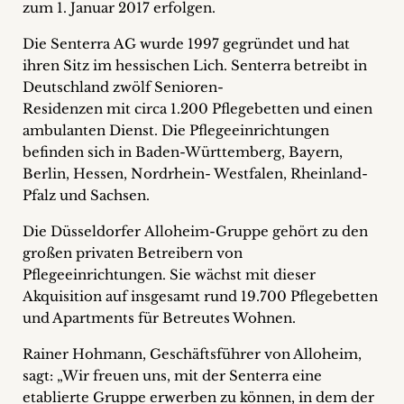
zum 1. Januar 2017 erfolgen.
+
Die Senterra AG wurde 1997 gegründet und hat
Blog
ihren Sitz im hessischen Lich. Senterra betreibt in
Deutschland zwölf Senioren-
&
Residenzen mit circa 1.200 Pflegebetten und einen
ambulanten Dienst. Die Pflegeeinrichtungen
Podcasts
befinden sich in Baden-Württemberg, Bayern,
+
Berlin, Hessen, Nordrhein- Westfalen, Rheinland-
Pfalz und Sachsen.
Die Düsseldorfer Alloheim-Gruppe gehört zu den
Team
großen privaten Betreibern von
Pflegeeinrichtungen. Sie wächst mit dieser
Philosophie
Akquisition auf insgesamt rund 19.700 Pflegebetten
und Apartments für Betreutes Wohnen.
Presseanfragen
Rainer Hohmann, Geschäftsführer von Alloheim,
sagt: „Wir freuen uns, mit der Senterra eine
Kontakt
etablierte Gruppe erwerben zu können, in dem der