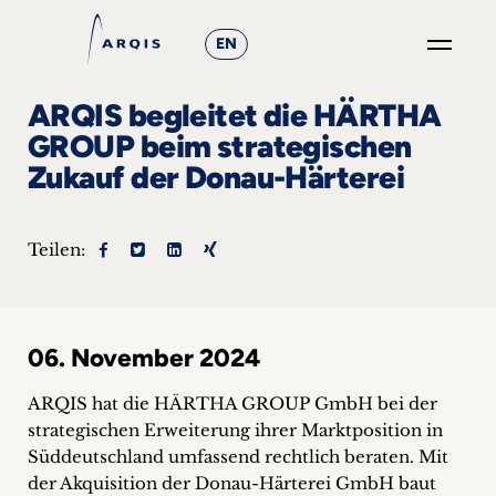
EN
GO
ARQIS begleitet die HÄRTHA
×
GROUP beim strategischen
Zukauf der Donau-Härterei
Fokusgruppen
+
Teilen:
News
&
06. November 2024
Events
ARQIS hat die HÄRTHA GROUP GmbH bei der
+
strategischen Erweiterung ihrer Marktposition in
Süddeutschland umfassend rechtlich beraten. Mit
Karriere
der Akquisition der Donau-Härterei GmbH baut