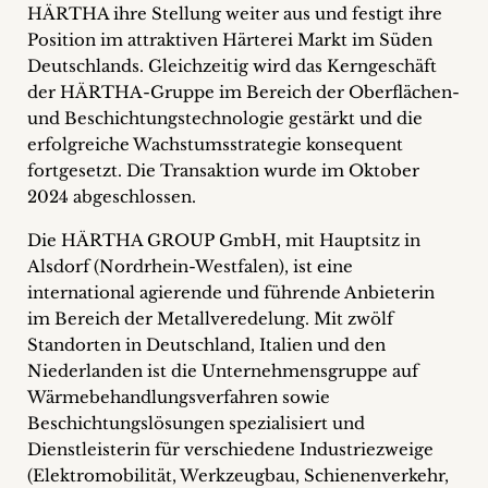
HÄRTHA ihre Stellung weiter aus und festigt ihre
+
Position im attraktiven Härterei Markt im Süden
Deutschlands. Gleichzeitig wird das Kerngeschäft
Blog
der HÄRTHA-Gruppe im Bereich der Oberflächen-
&
und Beschichtungstechnologie gestärkt und die
erfolgreiche Wachstumsstrategie konsequent
Podcasts
fortgesetzt. Die Transaktion wurde im Oktober
2024 abgeschlossen.
+
Die HÄRTHA GROUP GmbH, mit Hauptsitz in
Alsdorf (Nordrhein-Westfalen), ist eine
international agierende und führende Anbieterin
Team
im Bereich der Metallveredelung. Mit zwölf
Standorten in Deutschland, Italien und den
Philosophie
Niederlanden ist die Unternehmensgruppe auf
Wärmebehandlungsverfahren sowie
Presseanfragen
Beschichtungslösungen spezialisiert und
Dienstleisterin für verschiedene Industriezweige
Kontakt
(Elektromobilität, Werkzeugbau, Schienenverkehr,