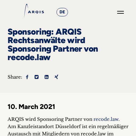
DE
GO
Sponsoring: ARQIS
×
Rechtsanwälte wird
Sponsoring Partner von
Focus
recode.law
Groups
+
Share:
News
&
10. March 2021
Events
ARQIS wird Sponsoring Partner von
recode.law
.
+
Am Kanzleistandort Düsseldorf ist ein regelmäßiger
Austausch mit Mitgliedern von recode.law im