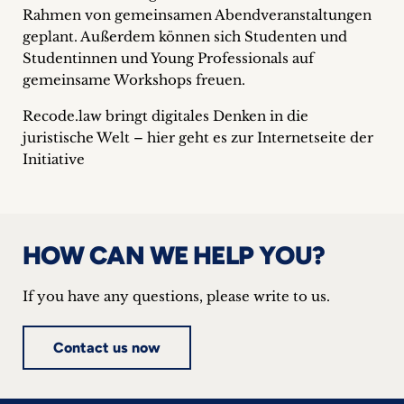
Rahmen von gemeinsamen Abendveranstaltungen
Career
geplant. Außerdem können sich Studenten und
+
Studentinnen und Young Professionals auf
gemeinsame Workshops freuen.
Blog
Recode.law bringt digitales Denken in die
&
juristische Welt – hier geht es zur Internetseite der
Initiative
Podcasts
+
HOW CAN WE HELP YOU?
Team
If you have any questions, please write to us.
Philosophy
Contact us now
Press