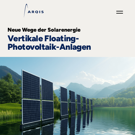
GO
Neue Wege der Solarenergie
×
Vertikale Floating-
Photovoltaik-Anlagen
Focus
Groups
+
News
&
Events
+