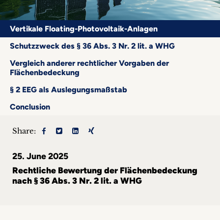
Career
+
Vertikale Floating-Photovoltaik-Anlagen
Schutzzweck des § 36 Abs. 3 Nr. 2 lit. a WHG
Blog
Vergleich anderer rechtlicher Vorgaben der
Flächenbedeckung
&
§ 2 EEG als Auslegungsmaßstab
Podcasts
Conclusion
+
Share:
25. June 2025
Team
Rechtliche Bewertung der Flächenbedeckung
nach § 36 Abs. 3 Nr. 2 lit. a WHG
Philosophy
Press