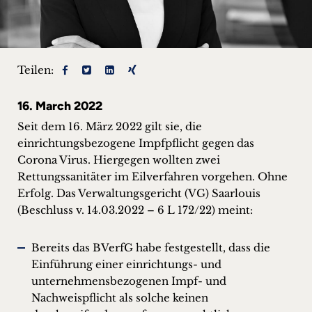
+
Blog
Teilen:
&
Podcasts
16. March 2022
Seit dem 16. März 2022 gilt sie, die
+
einrichtungsbezogene Impfpflicht gegen das
Corona Virus. Hiergegen wollten zwei
Rettungssanitäter im Eilverfahren vorgehen. Ohne
Erfolg. Das Verwaltungsgericht (VG) Saarlouis
Team
(Beschluss v. 14.03.2022 – 6 L 172/22) meint:
Philosophie
Bereits das BVerfG habe festgestellt, dass die
Presseanfragen
Einführung einer einrichtungs- und
unternehmensbezogenen Impf- und
Nachweispflicht als solche keinen
Kontakt