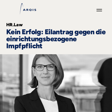
GO
HR.Law
×
Kein Erfolg: Eilantrag gegen die
einrichtungsbezogene
Fokusgruppen
Impfpflicht
+
News
&
Events
+
Karriere