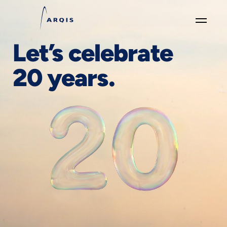
Let’s celebrate
GO
×
20 years.
Fokusgruppen
+
News
&
Events
+
Karriere