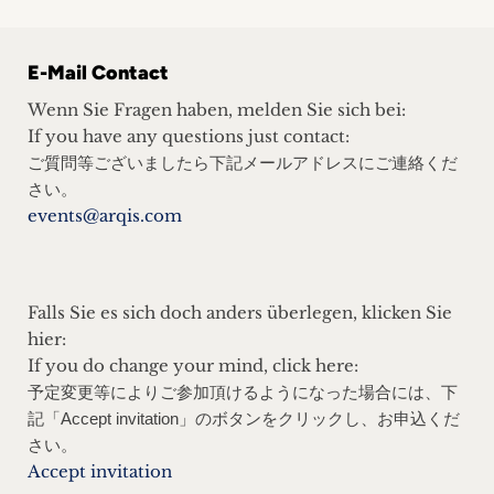
a
e
p
m
*
a
e
E-Mail Contact
n
*
y
Wenn Sie Fragen haben, melden Sie sich bei:
F
*
If you have any questions just contact:
i
ご質問等ございましたら下記メールアドレスにご連絡くだ
r
さい。
s
events@arqis.com
t
Falls Sie es sich doch anders überlegen, klicken Sie
hier:
If you do change your mind, click here:
予定変更等によりご参加頂けるようになった場合には、下
記
「Accept invitation」
のボタンをクリックし、お申込くだ
さい。
Accept invitation