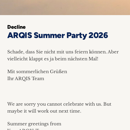
+
Blog
Decline
&
ARQIS Summer Party 2026
Podcasts
Schade, dass Sie nicht mit uns feiern können. Aber
+
vielleicht klappt es ja beim nächsten Mal!
Mit sommerlichen Grüßen
Ihr ARQIS Team
Team
Philosophie
We are sorry you cannot celebrate with us. But
Presseanfragen
maybe it will work out next time.
Summer greetings from
Kontakt