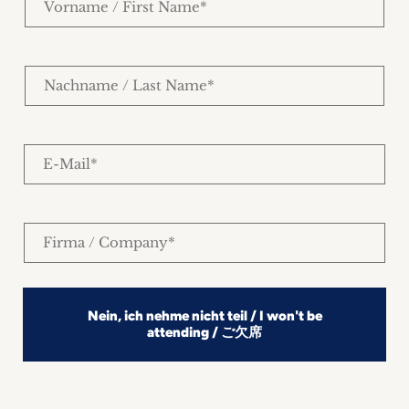
l
r
o
/
e
r
T
f
n
i
N
i
a
t
a
x
m
l
c
e
e
h
/
E
n
F
-
a
i
M
m
r
a
N
e
F
s
i
a
/
i
t
l
c
L
r
N
*
h
a
m
a
n
s
Nein, ich nehme nicht teil / I won't be
a
m
a
attending / ご欠席
t
/
e
m
N
C
*
e
a
o
*
N
m
m