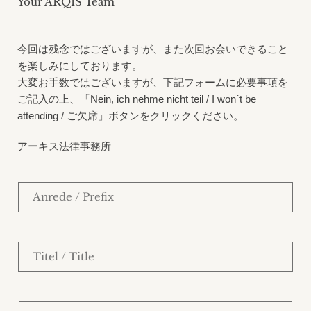
Your ARQIS Team
今回は残念ではございますが、また次回お会いできること
を楽しみにしております。
大変お手数ではございますが、下記フォームに必要事項を
ご記入の上、
「Nein, ich nehme nicht teil / I won´t be
attending /
ご欠席」ボタンをクリックください。
アーキス法律事務所
A
n
r
e
T
d
i
e
t
/
e
P
V