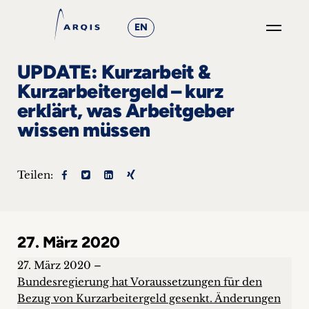
EN
GO
UPDATE: Kurzarbeit &
×
Kurzarbeitergeld – kurz
erklärt, was Arbeitgeber
Fokusgruppen
wissen müssen
+
Teilen:
News
&
Events
27. März 2020
+
27. März 2020 –
Bundesregierung hat Voraussetzungen für den
Karriere
Bezug von Kurzarbeitergeld gesenkt. Änderungen