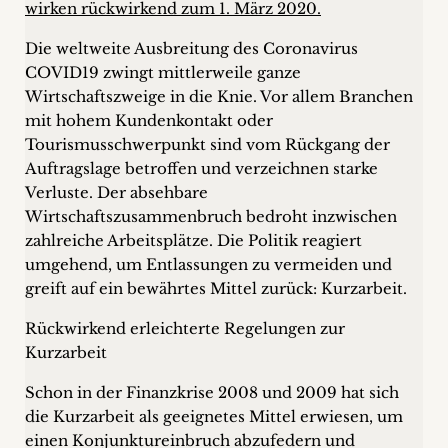
wirken rückwirkend zum 1. März 2020.
+
Die weltweite Ausbreitung des Coronavirus
Blog
COVID19 zwingt mittlerweile ganze
Wirtschaftszweige in die Knie. Vor allem Branchen
&
mit hohem Kundenkontakt oder
Tourismusschwerpunkt sind vom Rückgang der
Podcasts
Auftragslage betroffen und verzeichnen starke
+
Verluste. Der absehbare
Wirtschaftszusammenbruch bedroht inzwischen
zahlreiche Arbeitsplätze. Die Politik reagiert
umgehend, um Entlassungen zu vermeiden und
Team
greift auf ein bewährtes Mittel zurück: Kurzarbeit.
Philosophie
Rückwirkend erleichterte Regelungen zur
Kurzarbeit
Presseanfragen
Schon in der Finanzkrise 2008 und 2009 hat sich
die Kurzarbeit als geeignetes Mittel erwiesen, um
Kontakt
einen Konjunktureinbruch abzufedern und