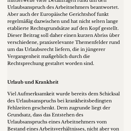
mittlerweile viele Detailfragen rund um den
+
Urlaubsanspruch des Arbeitnehmers beantwortet.
Aber auch der Europäische Gerichtshof funkt
Blog
regelmäßig dazwi­schen und hat nicht selten lange
etablierte Rechtsgrundsätze auf den Kopf gestellt.
&
Dieser Beitrag soll daher einen kurzen Abriss über
verschiedene, praxisrelevante Themenfelder rund
Podcasts
um das Urlaubsrecht liefern, die in jüngerer
+
Vergangenheit maßgeblich durch die
Rechtsprechung gestaltet worden sind.
Team
Urlaub und Krankheit
Viel Aufmerksamkeit wurde bereits dem Schicksal
Philosophie
des Urlaubsanspruchs bei krankheitsbedingten
Fehlzeiten geschenkt. Dem zugrunde liegt der
Presseanfragen
Grundsatz, dass das Entstehen des
Urlaubsanspruchs eines Arbeitnehmers vom
Kontakt
Bestand eines Arbeitsverhältnisses, nicht aber von