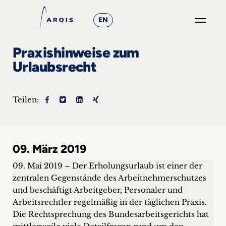
EN
GO
Praxishinweise zum
×
Urlaubsrecht
Fokusgruppen
Teilen:
+
News
09. März 2019
&
09. Mai 2019 – Der Erholungsurlaub ist einer der
Events
zentralen Gegenstände des Arbeitnehmerschutzes
+
und beschäftigt Arbeitgeber, Personaler und
Arbeitsrechtler regelmäßig in der täglichen Praxis.
Die Rechtsprechung des Bundesarbeits­gerichts hat
Karriere