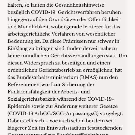
halten, so lauten die Gesundheitshinweise
+
bezüglich COVID-19. Gerichtsverfahren beruhen
hingegen auf den Grundsätzen der Öffentlichkeit
Blog
und Mündlichkeit, wobei gerade letzterer für das
&
arbeitsgerichtliche Verfahren von wesentlicher
Bedeutung ist. Da diese Prämissen nur schwer in
Podcasts
Einklang zu bringen sind, finden derzeit nahezu
keine mündlichen Gerichtsverhandlungen statt. Um
+
diesen Widerspruch zu beseitigen und einen
ordentlichen Gerichtsbetrieb zu ermöglichen, hat
das Bundesarbeitsministerium (BMAS) nun den
Team
Referentenentwurf zur Sicherung der
Funktionsfähigkeit der Arbeits- und
Philosophie
Sozialgerichtsbarkeit während der COVID-19-
Epidemie sowie zur Änderung weiterer Gesetze
(COVID-19 ArbGG/SGG-AnpassungsG) vorgelegt.
Presseanfragen
Dabei stellt sich – wie auch schon bei dem seit
längerer Zeit im Entwurfsstadium feststeckenden
Kontakt