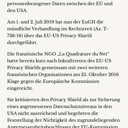
personenbezogener Daten zwischen der EU und
+
den USA.
Blog
Am 1. und 2. Juli 2019 hat nun der EuGH die
mündliche Verhandlung im Rechtstreit (Az. T-
&
738/16) über das EU-US Privacy Shield
Podcasts
durchgeführt.
+
Die französische NGO „La Quadrature du Net“
hatte bereits kurz nach Inkrafttreten des EU-US
Privacy Shields gemeinsam mit zwei weiteren
französischen Organisationen am 25. Oktober 2016
Team
Klage gegen die Europäische Kommission
eingereicht.
Philosophie
Sie kritisierten den Privacy Shield als zur Sicherung
eines angemessenen Datenschutzniveaus in den
Presseanfragen
USA nicht ausreichend und begehrten die
Feststellung der Nichtigkeit des zugrundeliegenden
Kontakt
Angemessenheitsbeschlusses der EU-Kommission