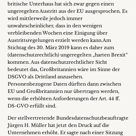
britische Unterhaus hat sich zwar gegen einen
+
ungeregelten Austritt aus der EU ausgesprochen. Es
wird mittlerweile jedoch immer
Blog
unwahrscheinlicher, dass in den wenigen
&
verbleibenden Wochen eine Einigung über
Austrittsregelungen erzielt werden kann.
Am
Podcasts
Stichtag des 30. März 2019 kann es daher zum
(datenschutzrechtlich) ungeregelten „harten Brexit“
+
kommen. Aus datenschutzrechtlicher Sicht
bedeutet das, Großbritannien wäre im Sinne der
DSGVO als Drittland anzusehen.
Personenbezogene Daten dürften dann zwischen
Team
EU und Großbritannien nur übertragen werden,
wenn die erhöhten Anforderungen der Art. 44 ff.
Philosophie
DS-GVO erfüllt sind.
Presseanfragen
Der stellvertretende Bundesdatenschutzbeauftragte
Jürgen H. Müller hat jetzt den Druck auf die
Kontakt
Unternehmen erhöht. Er sagte nach einer Sitzung