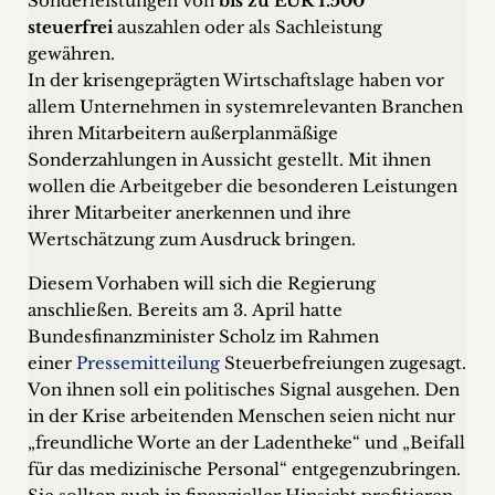
Sonderleistungen von
bis zu EUR 1.500
+
steuerfrei
auszahlen oder als Sachleistung
gewähren.
Blog
In der krisengeprägten Wirtschaftslage haben vor
allem Unternehmen in systemrelevanten Branchen
&
ihren Mitarbeitern außerplanmäßige
Sonderzahlungen in Aussicht gestellt. Mit ihnen
Podcasts
wollen die Arbeitgeber die besonderen Leistungen
+
ihrer Mitarbeiter anerkennen und ihre
Wertschätzung zum Ausdruck bringen.
Diesem Vorhaben will sich die Regierung
Team
anschließen. Bereits am 3. April hatte
Bundesfinanzminister Scholz im Rahmen
Philosophie
einer
Pressemitteilung
Steuerbefreiungen zugesagt.
Von ihnen soll ein politisches Signal ausgehen. Den
in der Krise arbeitenden Menschen seien nicht nur
Presseanfragen
„freundliche Worte an der Ladentheke“ und „Beifall
für das medizinische Personal“ entgegenzubringen.
Kontakt