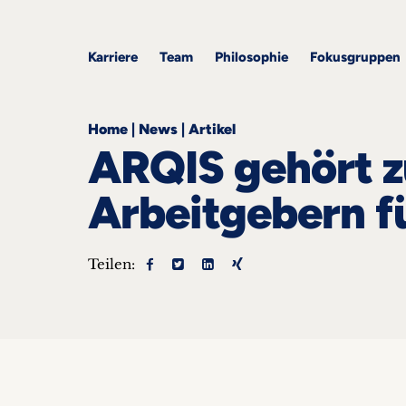
&
ARQIS
Alle
Alle
Corporate
Academy
Blogbeiträge
Events
Karriere
Team
Employment
Philosophie
Karriere
Team
Philosophie
Fokusgruppen
Fokusgruppen
Home
|
News
|
Artikel
ARQIS gehört z
Arbeitgebern fü
ts
Teilen:
s &
nts
he
takt