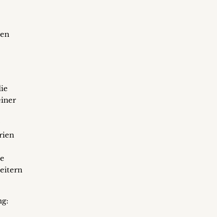
gen
die
iner
rien
te
eitern
ng: