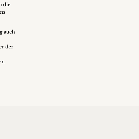
n die
uns
g auch
er der
en