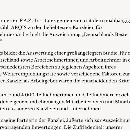
mierten F.A.Z.-Institutes gemeinsam mit dem unabhängi
 zählt ARQIS zu den beliebtesten Kanzleien für
hmer und erhielt die Auszeichnung „Deutschlands Beste
“.
s bildet die Auswertung einer großangelegten Studie, für 
tschland sowie Arbeitnehmerinnen und Arbeitnehmer in e
rschiedensten Bereichen zu jeglichen Aspekten ihres
ie Weiterempfehlungsrate sowie verschiedene Faktoren zur
er Kanzlei als Arbeitgeber waren die entscheidenden Krite
samt rund 4.000 Teilnehmerinnen und Teilnehmern erziel
den eigenen und ehemaligen Mitarbeiterinnen und Mitarb
risten aus anderen Kanzleien und Unternehmen.
aging Partnerin der Kanzlei, äußerte sich zur Auszeichnu
hervorragenden Bewertungen. Die Zufriedenheit unserer