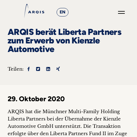
EN
GO
ARQIS berät Liberta Partners
×
zum Erwerb von Kienzle
Automotive
Fokusgruppen
+
Teilen:
News
&
29. Oktober 2020
Events
ARQIS hat die Münchner Multi-Family Holding
+
Liberta Partners bei der Übernahme der Kienzle
Automotive GmbH unterstützt.
Die Transaktion
Karriere
erfolgte über den Liberta Partners Fund II im Zuge