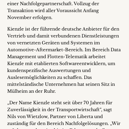
einer Nachfolgepartnerschaft. Vollzug der
+
Transaktion wird aller Voraussicht Anfang
November erfolgen.
Blog
Kienzle ist der führende deutsche Anbieter für den
&
Vertrieb und damit verbundenen Dienstleistungen
Podcasts
von vernetzten Geräten und Systemen im
Automotive-Aftermarket-Bereich. Im Bereich Data
+
Management und Flotten-Telematik arbeitet
Kienzle mit etablierten Softwareentwicklern, um
kundenspezifische Auswertungen und
Auslesemöglichkeiten zu schaffen. Das
Team
mittelständische Unternehmen hat seinen Sitz in
Mülheim an der Ruhr.
Philosophie
„Der Name Kienzle steht seit über 70 Jahren für
Presseanfragen
Zuverlässigkeit in der Transportwirtschaft“, sagt
Nils von Wietzlow, Partner von Liberta und
Kontakt
zuständig für den Bereich Nachfolgelösungen. „Wir