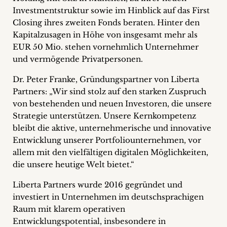
+
Investmentstruktur sowie im Hinblick auf das First
Closing ihres zweiten Fonds beraten.
Hinter den
Blog
Kapitalzusagen in Höhe von insgesamt mehr als
EUR 50 Mio. stehen vornehmlich Unternehmer
&
und vermögende Privatpersonen.
Podcasts
Dr. Peter Franke, Gründungspartner von Liberta
Partners: „Wir sind stolz auf den starken Zuspruch
+
von bestehenden und neuen Investoren, die unsere
Strategie unterstützen. Unsere Kernkompetenz
bleibt die aktive, unternehmerische und innovative
Entwicklung unserer Portfoliounternehmen, vor
Team
allem mit den vielfältigen digitalen Möglichkeiten,
die unsere heutige Welt bietet.“
Philosophie
Liberta Partners wurde 2016 gegründet und
Presseanfragen
investiert in Unternehmen im deutschsprachigen
Raum mit klarem operativen
Kontakt
Entwicklungspotential, insbesondere in