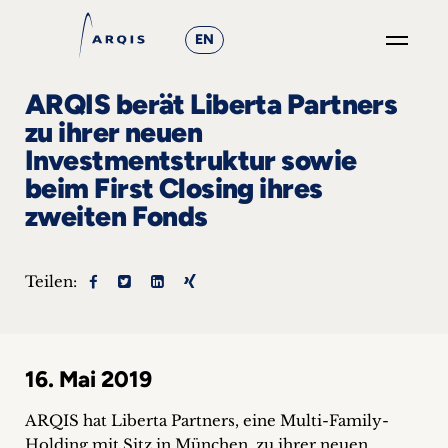
EN
GO
ARQIS berät Liberta Partners
×
zu ihrer neuen
Investmentstruktur sowie
Fokusgruppen
beim First Closing ihres
+
zweiten Fonds
News
Teilen:
&
Events
+
16. Mai 2019
ARQIS hat Liberta Partners, eine Multi-Family-
Karriere
Holding mit Sitz in München, zu ihrer neuen