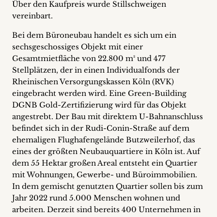
Über den Kaufpreis wurde Stillschweigen
+
vereinbart.
Blog
Bei dem Büroneubau handelt es sich um ein
sechsgeschossiges Objekt mit einer
&
Gesamtmietfläche von 22.800 m² und 477
Stellplätzen, der in einen Individualfonds der
Podcasts
Rheinischen Versorgungskassen Köln (RVK)
+
eingebracht werden wird. Eine Green-Building
DGNB Gold-Zertifizierung wird für das Objekt
angestrebt. Der Bau mit direktem U-Bahnanschluss
befindet sich in der Rudi-Conin-Straße auf dem
Team
ehemaligen Flughafengelände Butzweilerhof, das
eines der größten Neubauquartiere in Köln ist. Auf
Philosophie
dem 55 Hektar großen Areal entsteht ein Quartier
mit Wohnungen, Gewerbe- und Büroimmobilien.
Presseanfragen
In dem gemischt genutzten Quartier sollen bis zum
Jahr 2022 rund 5.000 Menschen wohnen und
Kontakt
arbeiten. Derzeit sind bereits 400 Unternehmen in