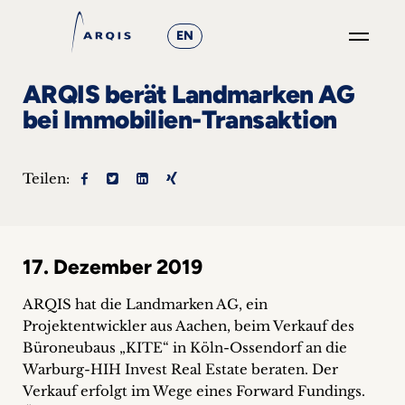
EN
GO
ARQIS berät Landmarken AG
×
bei Immobilien-Transaktion
Fokusgruppen
Teilen:
+
News
17. Dezember 2019
&
Events
ARQIS hat die Landmarken AG, ein
Projektentwickler aus Aachen, beim Verkauf des
+
Büroneubaus „KITE“ in Köln-Ossendorf an die
Warburg-HIH Invest Real Estate beraten. Der
Karriere
Verkauf erfolgt im Wege eines Forward Fundings.