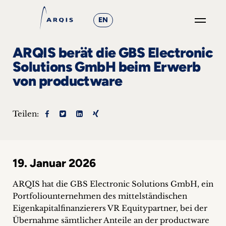
EN
GO
ARQIS berät die GBS Electronic
×
Solutions GmbH beim Erwerb
von productware
Fokusgruppen
+
Teilen:
News
&
19. Januar 2026
Events
ARQIS hat die GBS Electronic Solutions GmbH, ein
+
Portfoliounternehmen des mittelständischen
Eigenkapitalfinanzierers VR Equitypartner, bei der
Karriere
Übernahme sämtlicher Anteile an der productware