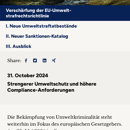
Career
Verschärfung der EU-Umwelt-
strafrechtsrichtlinie
+
I. Neue Umweltstraftatbestände
Blog
II. Neuer Sanktionen-Katalog
&
III. Ausblick
Podcasts
Share:
+
31. October 2024
Strengerer Umweltschutz und höhere
Compliance-Anforderungen
Team
Philosophy
Die Bekämpfung von Umweltkriminalität steht
Press
weiterhin im Fokus des europäischen Gesetzgebers.