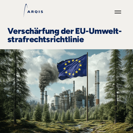
GO
Verschärfung der EU-Umwelt-
×
strafrechtsrichtlinie
Focus
Groups
+
News
&
Events
+