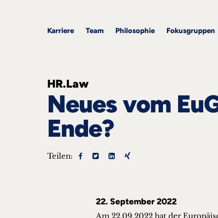
&
ARQIS
Alle
Alle
Corporate
Academy
Blogbeiträge
Events
Karriere
Team
Employment
Philosophie
Karriere
Team
Philosophie
Fokusgruppen
Fokusgruppen
HR.Law
Neues vom EuG
Ende?
ts
s &
Teilen:
nts
he
takt
22. September 2022
Am 22.09.2022 hat der Europäis