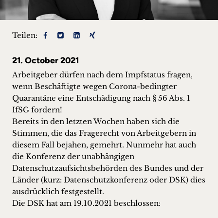
+
Blog
Teilen:
&
21. October 2021
Podcasts
Arbeitgeber dürfen nach dem Impfstatus fragen,
wenn Beschäftigte wegen Corona-bedingter
+
Quarantäne eine Entschädigung nach § 56 Abs. 1
IfSG fordern!
Bereits in den letzten Wochen haben sich die
Stimmen, die das Fragerecht von Arbeitgebern in
Team
diesem Fall bejahen, gemehrt. Nunmehr hat auch
die Konferenz der unabhängigen
Philosophie
Datenschutzaufsichtsbehörden des Bundes und der
Länder (kurz: Datenschutzkonferenz oder DSK) dies
Presseanfragen
ausdrücklich festgestellt.
Die DSK hat am 19.10.2021 beschlossen:
Kontakt