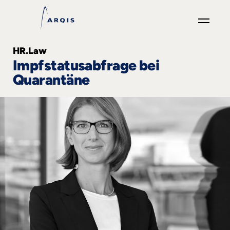
GO
HR.Law
×
Impfstatusabfrage bei
Quarantäne
Fokusgruppen
+
News
&
Events
+
Karriere