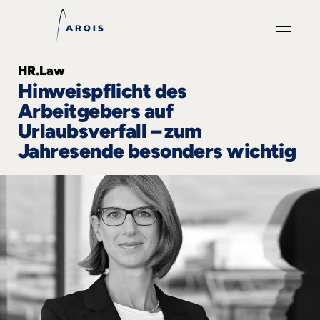
GO
HR.Law
×
Hinweispflicht des
Arbeitgebers auf
Fokusgruppen
Urlaubsverfall – zum
Jahresende besonders wichtig
+
News
&
Events
+
Karriere