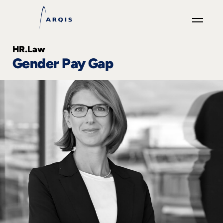
GO
HR.Law
×
Gender Pay Gap
Fokusgruppen
+
News
&
Events
+
Karriere