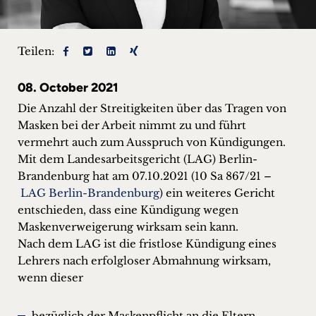
+
Blog
Teilen:
&
08. October 2021
Podcasts
Die Anzahl der Streitigkeiten über das Tragen von
Masken bei der Arbeit nimmt zu und führt
+
vermehrt auch zum Ausspruch von Kündigungen.
Mit dem Landesarbeitsgericht (LAG) Berlin-
Brandenburg hat am 07.10.2021 (10 Sa 867/21 –
LAG Berlin-Brandenburg
) ein weiteres Gericht
Team
entschieden, dass eine Kündigung wegen
Maskenverweigerung wirksam sein kann.
Philosophie
Nach dem LAG ist die fristlose Kündigung eines
Lehrers nach erfolgloser Abmahnung wirksam,
Presseanfragen
wenn dieser
Kontakt
bezüglich der Maskenpflicht an die Eltern