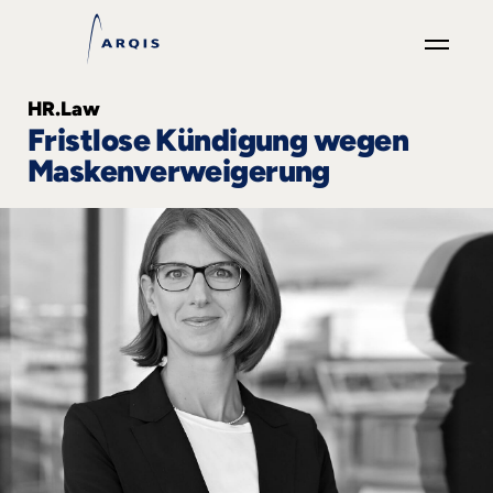
GO
HR.Law
×
Fristlose Kündigung wegen
Maskenverweigerung
Fokusgruppen
+
News
&
Events
+
Karriere