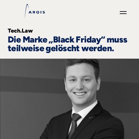
GO
Tech.Law
×
Die Marke „Black Friday“ muss
teilweise gelöscht werden.
Fokusgruppen
+
News
&
Events
+
Karriere