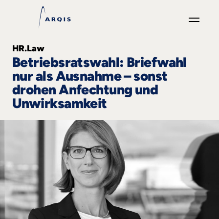
GO
HR.Law
×
Betriebsratswahl: Briefwahl
nur als Ausnahme – sonst
Fokusgruppen
drohen Anfechtung und
Unwirksamkeit
+
News
&
Events
+
Karriere