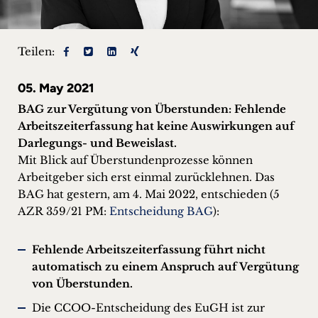
+
Blog
Teilen:
&
05. May 2021
Podcasts
BAG zur Vergütung von Überstunden: Fehlende
Arbeitszeiterfassung hat keine Auswirkungen auf
+
Darlegungs- und Beweislast.
Mit Blick auf Überstundenprozesse können
Arbeitgeber sich erst einmal zurücklehnen. Das
BAG hat gestern, am 4. Mai 2022, entschieden (5
Team
AZR 359/21 PM:
Entscheidung BAG
):
Philosophie
Fehlende Arbeitszeiterfassung führt nicht
automatisch zu einem Anspruch auf Vergütung
Presseanfragen
von Überstunden.
Kontakt
Die CCOO-Entscheidung des EuGH ist zur