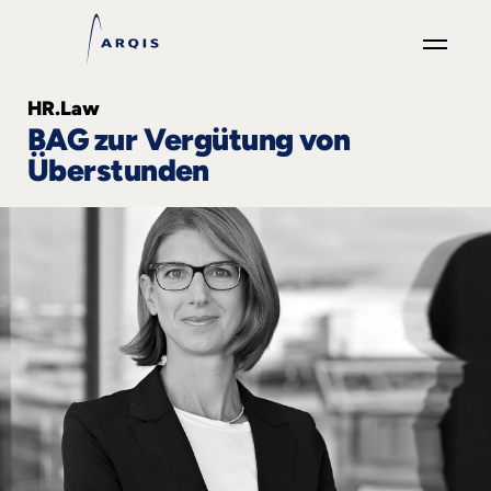
GO
HR.Law
×
BAG zur Vergütung von
Überstunden
Fokusgruppen
+
News
&
Events
+
Karriere