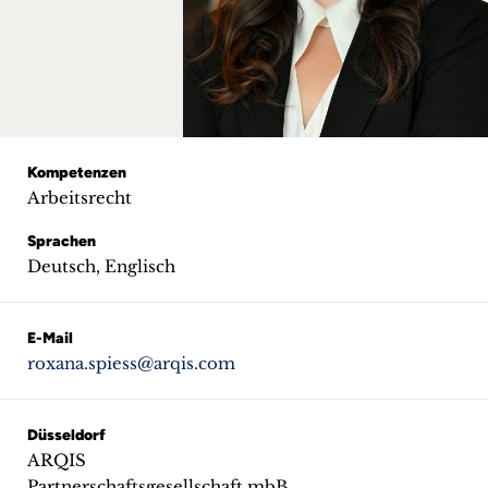
+
Blog
&
Podcasts
Kompetenzen
Arbeitsrecht
+
Sprachen
Deutsch, Englisch
Team
E-Mail
Philosophie
roxana.spiess@arqis.com
Presseanfragen
Düsseldorf
ARQIS
Kontakt
Partnerschaftsgesellschaft mbB