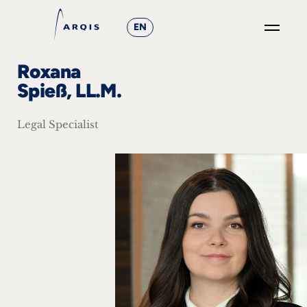
EN
GO
Roxana
×
Spieß, LL.M.
Fokusgruppen
Legal Specialist
+
News
&
Events
+
Karriere