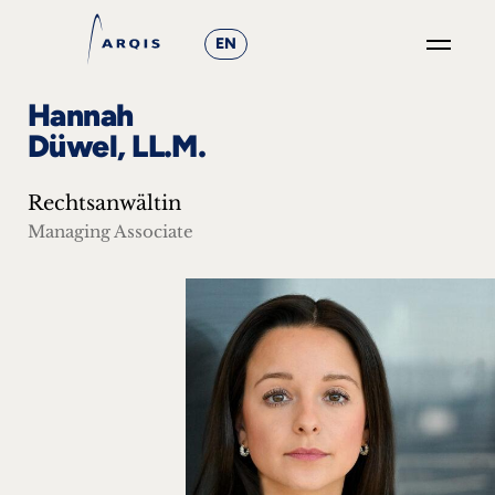
EN
GO
Hannah
×
Düwel, LL.M.
Fokusgruppen
Rechtsanwältin
+
Managing Associate
News
&
Events
+
Karriere