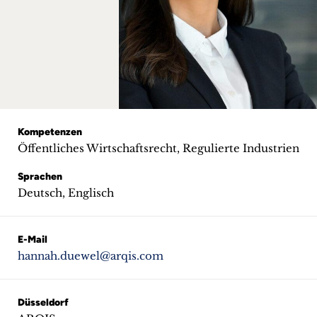
+
Blog
&
Podcasts
+
Kompetenzen
Öffentliches Wirtschaftsrecht, Regulierte Industrien
Sprachen
Deutsch, Englisch
Team
Philosophie
E-Mail
hannah.duewel@arqis.com
Presseanfragen
Kontakt
Düsseldorf