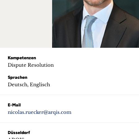
+
Blog
&
Podcasts
+
Kompetenzen
Dispute Resolution
Sprachen
Deutsch, Englisch
Team
Philosophie
E-Mail
nicolas.ruecker@arqis.com
Presseanfragen
Kontakt
Düsseldorf