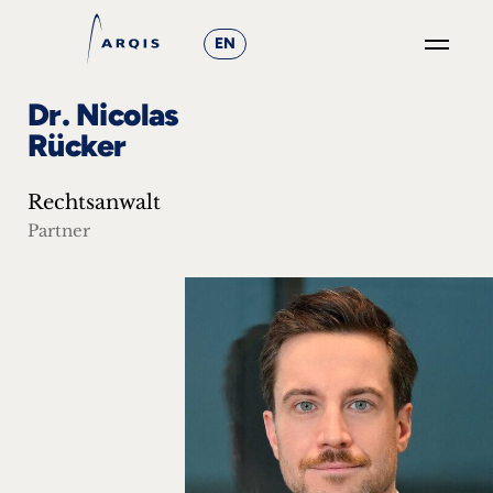
EN
GO
Dr. Nicolas
×
Rücker
Fokusgruppen
Rechtsanwalt
+
Partner
News
&
Events
+
Karriere