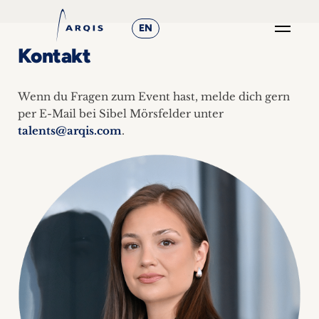
EN
Kontakt
GO
×
Wenn du Fragen zum Event hast, melde dich gern
per E-Mail bei Sibel Mörsfelder unter
Fokusgruppen
talents@arqis.com
.
+
News
&
Events
+
Karriere